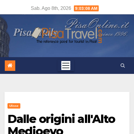
Salta
Sab. Ago 8th, 2026
9:03:09 AM
al
contenuto
Ulisse
Dalle origini all'Alto
Medioevo