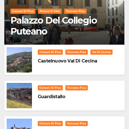
Comuni Di Pisa
Palazzi E Ville
Toscana Pisa
Palazzo Del Collegio
Puteano
Comuni Di Pisa
Toscana Pisa
Val Di Cecina
Castelnuovo Val Di Cecina
Comuni Di Pisa
Toscana Pisa
Guardistallo
Comuni Di Pisa
Toscana Pisa