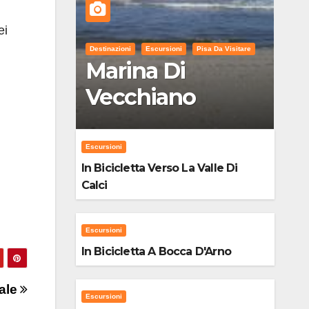
ei
Destinazioni
Escursioni
Pisa Da Visitare
Marina Di
Vecchiano
Escursioni
In Bicicletta Verso La Valle Di
Calci
Escursioni
In Bicicletta A Bocca D'Arno
ale
Escursioni