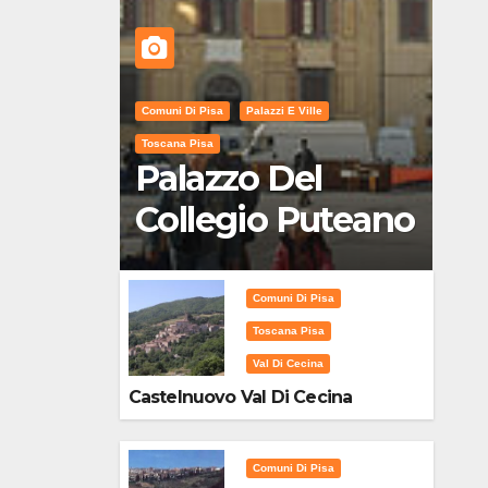
Comuni Di Pisa
Palazzi E Ville
Toscana Pisa
Palazzo Del
Collegio Puteano
Comuni Di Pisa
Toscana Pisa
Val Di Cecina
Castelnuovo Val Di Cecina
Comuni Di Pisa