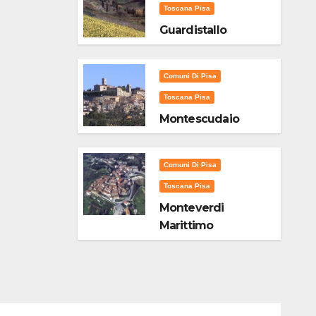
Toscana Pisa
Guardistallo
Comuni Di Pisa
Toscana Pisa
Montescudaio
Comuni Di Pisa
Toscana Pisa
Monteverdi
Marittimo