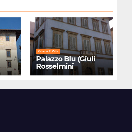
Palazzi E Ville
Palazzo Blu (Giuli
Rosselmini
Gualandi) – Pisa:
Storia, Mostre e Info
Visita