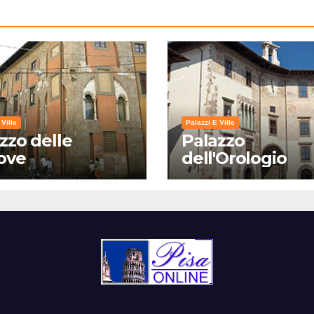
 Ville
Palazzi E Ville
zzo delle
Palazzo
ove
dell'Orologio