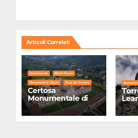
articoli
Articoli Correlati
Destinazioni
Monti Pisani
Monumenti E Musei
Pisa Da Visitare
Monument
Certosa
Torr
Monumentale di
Lea
Calci