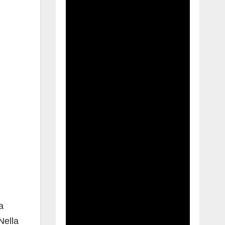
a
Nella