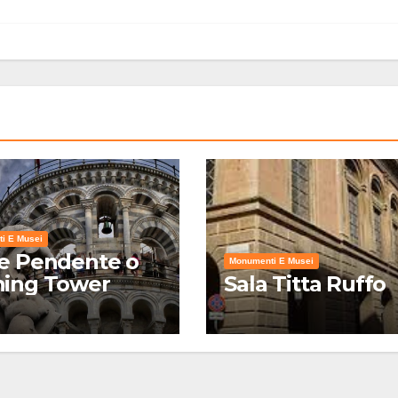
i E Musei
e Pendente o
Monumenti E Musei
ning Tower
Sala Titta Ruffo