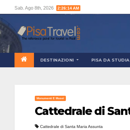
Salta
Sab. Ago 8th, 2026
2:26:16 AM
al
contenuto
DESTINAZIONI
PISA DA STUDI
Monumenti E Musei
Cattedrale di San
Cattedrale di Santa Maria Assunta