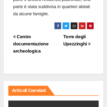
parte è stata suddivisa in quartieri abitati
da alcune famiglie.
Navigazione
Centro
Torre degli
articoli
documentazione
Upezzinghi
archeologica
Articoli Correlati