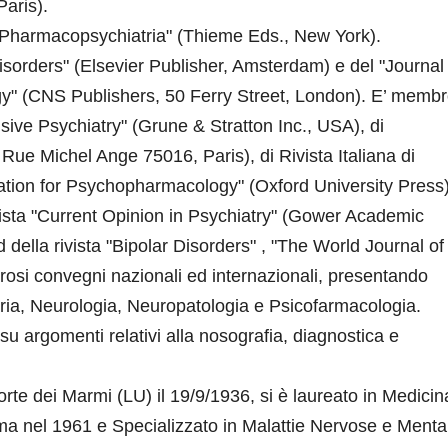
Paris).
 "Pharmacopsychiatria" (Thieme Eds., New York).
 Disorders" (Elsevier Publisher, Amsterdam) e del "Journal
gy" (CNS Publishers, 50 Ferry Street, London). E’ memb
sive Psychiatry" (Grune & Stratton Inc., USA), di
 Rue Michel Ange 75016, Paris), di Rivista Italiana di
ociation for Psychopharmacology" (Oxford University Press)
vista "Current Opinion in Psychiatry" (Gower Academic
 della rivista "Bipolar Disorders" , "The World Journal of
rosi convegni nazionali ed internazionali, presentando
tria, Neurologia, Neuropatologia e Psicofarmacologia.
 su argomenti relativi alla nosografia, diagnostica e
orte dei Marmi (LU) il 19/9/1936, si è laureato in Medicin
ma nel 1961 e Specializzato in Malattie Nervose e Mental