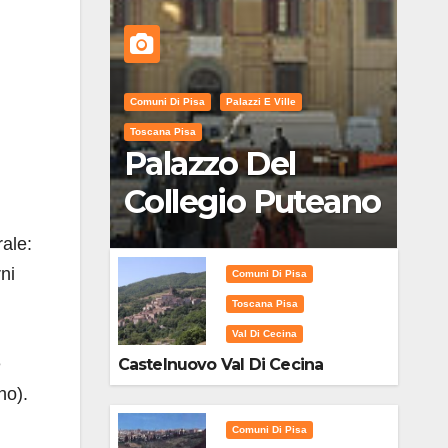
Comuni Di Pisa
Palazzi E Ville
Toscana Pisa
Palazzo Del
Collegio Puteano
rale:
ni
Comuni Di Pisa
Toscana Pisa
Val Di Cecina
e
Castelnuovo Val Di Cecina
no).
Comuni Di Pisa