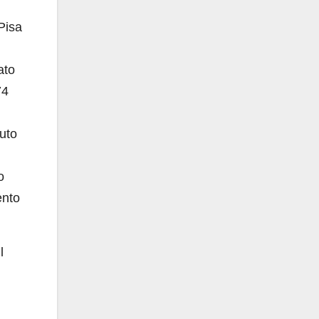
Pisa
ato
74
tuto
o
ento
l