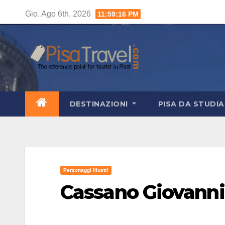
Salta
Gio. Ago 6th, 2026
11:59:18 PM
al
contenuto
DESTINAZIONI
PISA DA STUDI
Personaggi Illustri
Cassano Giovanni