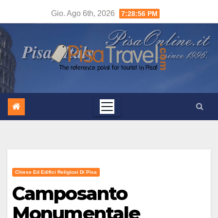
Salta
Gio. Ago 6th, 2026
7:28:56 PM
al
contenuto
Chiese Ed Edifici Religiosi Di Pisa
Camposanto
Monumentale