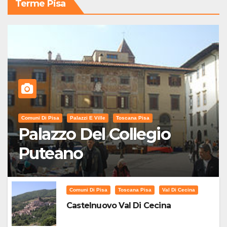
Terme Pisa
Comuni Di Pisa
Palazzi E Ville
Toscana Pisa
Palazzo Del Collegio
Puteano
Comuni Di Pisa
Toscana Pisa
Val Di Cecina
Castelnuovo Val Di Cecina