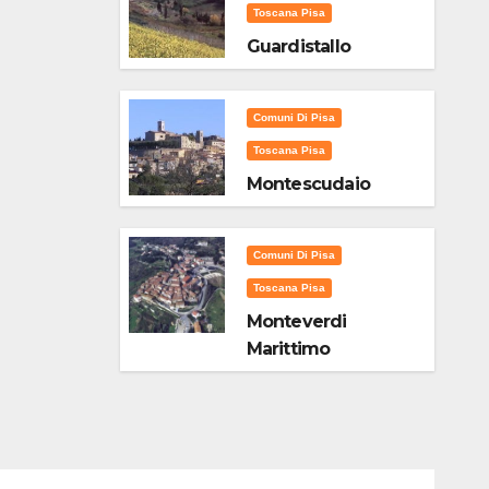
Toscana Pisa
Guardistallo
Comuni Di Pisa
Toscana Pisa
Montescudaio
Comuni Di Pisa
Toscana Pisa
Monteverdi
Marittimo