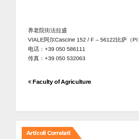
养老院街法拉盛
VIALE阿尔Cascine 152 / F – 56122比萨（P
电话：+39 050 586111
传真：+39 050 532063
Navigazione
Faculty of Agriculture
articoli
Articoli Correlati