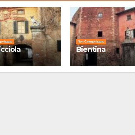
orizzato
Non Categorizzato
icciola
Bientina