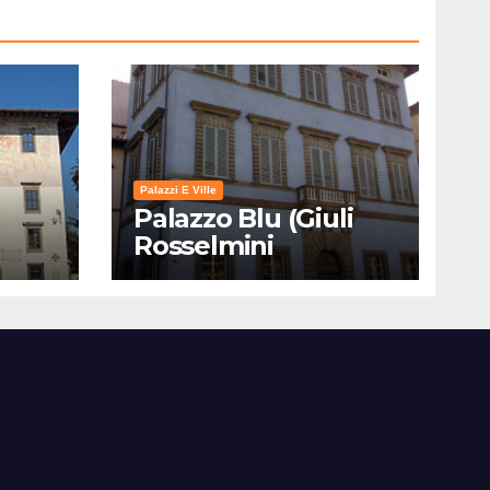
Palazzi E Ville
Palazzo Blu (Giuli
Rosselmini
Gualandi) – Pisa:
Storia, Mostre e Info
Visita