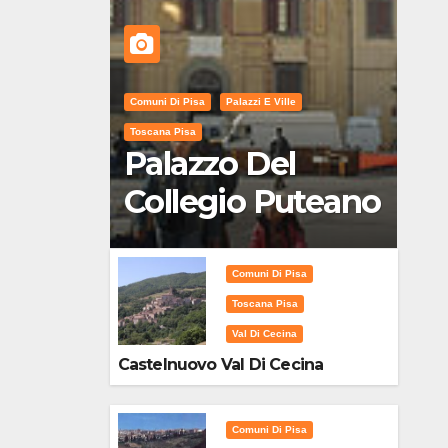
Comuni Di Pisa
Palazzi E Ville
Toscana Pisa
Palazzo Del
Collegio Puteano
Comuni Di Pisa
Toscana Pisa
Val Di Cecina
Castelnuovo Val Di Cecina
Comuni Di Pisa