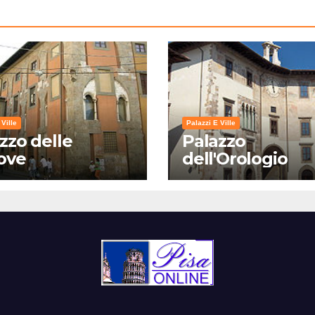
 Ville
Palazzi E Ville
zzo delle
Palazzo
ove
dell'Orologio