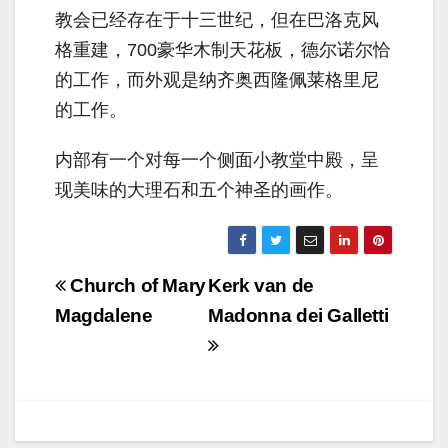
教会已经存在于十三世纪，但在巴洛克风
格重建，700豪华木制天花板，德尔诺尔恰
的工作，而外观是纳齐奥西隆佩莱格里尼
的工作。
内部有一个对每一个侧面小教堂中殿，呈
现美味的大理石和五个神圣的画作。
Navigazione
Church of Mary
Kerk van de
articoli
Magdalene
Madonna dei Galletti