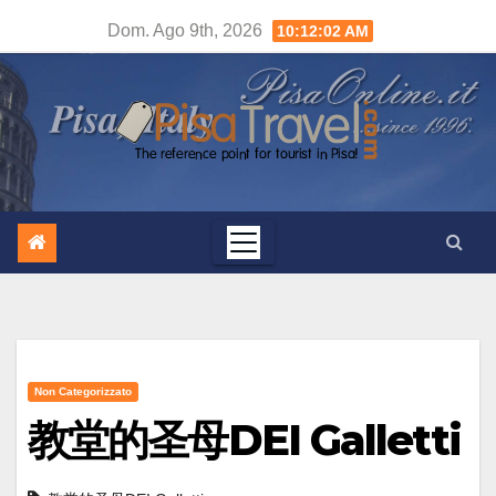
Salta
Dom. Ago 9th, 2026
10:12:02 AM
al
contenuto
Non Categorizzato
教堂的圣母DEI Galletti