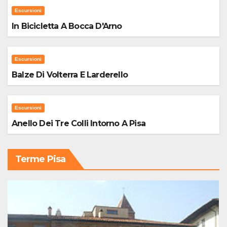
Escursioni
In Bicicletta A Bocca D'Arno
Escursioni
Balze Di Volterra E Larderello
Escursioni
Anello Dei Tre Colli Intorno A Pisa
Terme Pisa