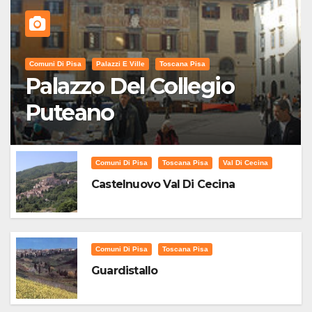
Comuni Di Pisa
Palazzi E Ville
Toscana Pisa
Palazzo Del Collegio
Puteano
Comuni Di Pisa
Toscana Pisa
Val Di Cecina
Castelnuovo Val Di Cecina
Comuni Di Pisa
Toscana Pisa
Guardistallo