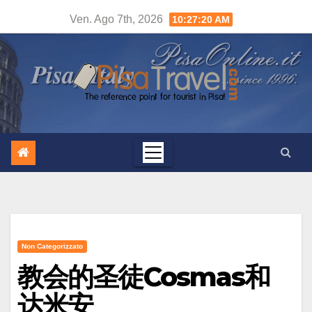
Salta
Ven. Ago 7th, 2026
10:27:21 AM
al
contenuto
Non Categorizzato
教会的圣徒Cosmas和
达米安