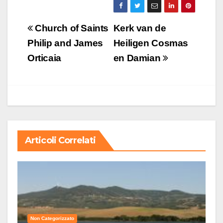
Navigazione
Church of Saints
Kerk van de
articoli
Philip and James
Heiligen Cosmas
Orticaia
en Damian
Articoli Correlati
Non Categorizzato