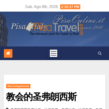
Salta
Sab. Ago 8th, 2026
2:39:28 PM
al
contenuto
Non Categorizzato
教会的圣弗朗西斯