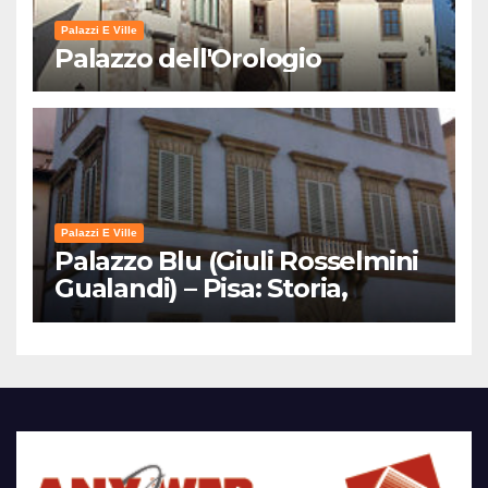
Palazzi E Ville
Palazzo dell'Orologio
Palazzi E Ville
Palazzo Blu (Giuli Rosselmini
Gualandi) – Pisa: Storia,
Mostre e Info Visita