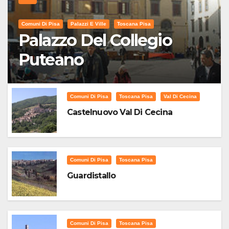
Comuni Di Pisa
Palazzi E Ville
Toscana Pisa
Palazzo Del Collegio
Puteano
Comuni Di Pisa
Toscana Pisa
Val Di Cecina
Castelnuovo Val Di Cecina
Comuni Di Pisa
Toscana Pisa
Guardistallo
Comuni Di Pisa
Toscana Pisa