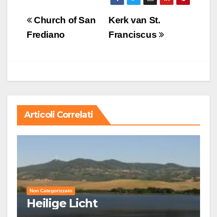
Navigazione
Church of San
Kerk van St.
articoli
Frediano
Franciscus
Articoli Correlati
Non Categorizzato
Heilige Licht