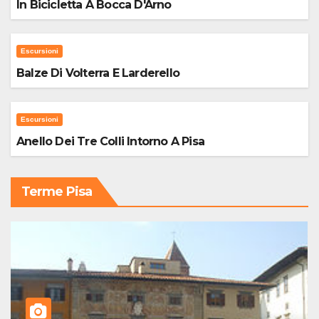
In Bicicletta A Bocca D'Arno
Escursioni
Balze Di Volterra E Larderello
Escursioni
Anello Dei Tre Colli Intorno A Pisa
Terme Pisa