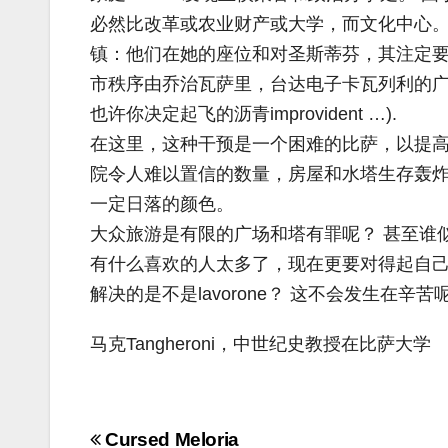
必然比改革或农业财产或大学，而文化中心。 
镇：他们在她的座位和对圣斯蒂芬，其注定要
市秩序由乔治瓦萨里，台达电子卡瓦列利的
也许你决定起飞的沥青improvident …).
在这里，这种干预是一个困难的比萨，以提
院令人难以置信的数量，房屋和水塔生存轰
一定日落的颜色。
大众旅游是有限的广场和塔有罪呢？ 甚至谁似乎
有什么喜欢的人太多了，现在更要对得起自己
解决的是不是lavorone？ 这不会发生在辛苦
马克Tangheroni，中世纪史教授在比萨大学
Navigazione
Cursed Meloria