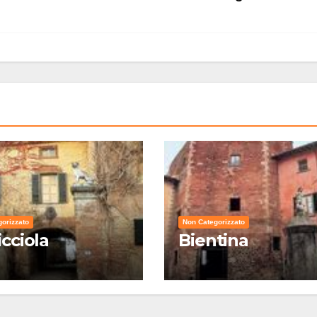
orizzato
Non Categorizzato
icciola
Bientina