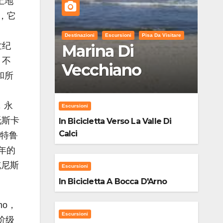
土地
，它
Destinazioni
Escursioni
Pisa Da Visitare
世纪
Marina Di
，不
Vecchiano
和所
，永
Escursioni
托斯卡
In Bicicletta Verso La Valle Di
Calci
伊特鲁
年的
威尼斯
Escursioni
In Bicicletta A Bocca D'Arno
mo，
Escursioni
阶级