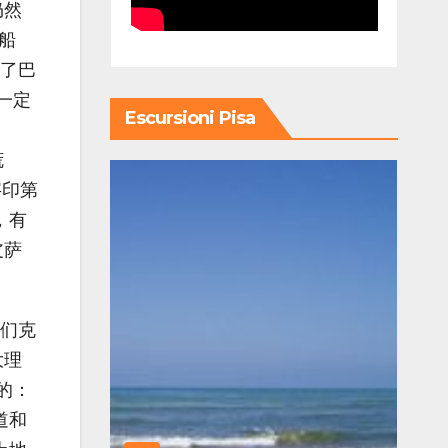
仍然
船
动了巴
一定
Escursioni Pisa
谎
字印第
，有
皮萨
他们克
大理
的：
道和