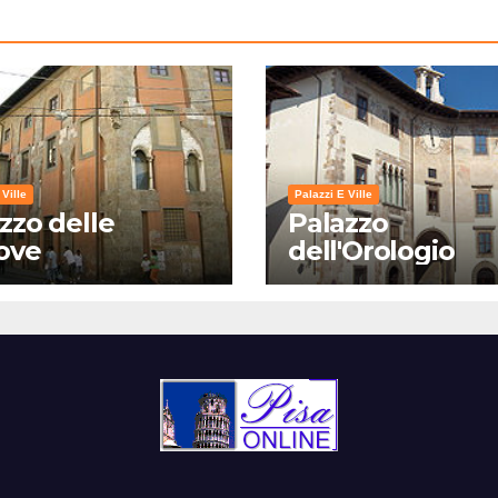
 Ville
Palazzi E Ville
zzo delle
Palazzo
ove
dell'Orologio