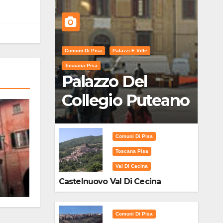
Comuni Di Pisa
Palazzi E Ville
Toscana Pisa
Palazzo Del
Collegio Puteano
Comuni Di Pisa
Toscana Pisa
Val Di Cecina
Castelnuovo Val Di Cecina
Comuni Di Pisa