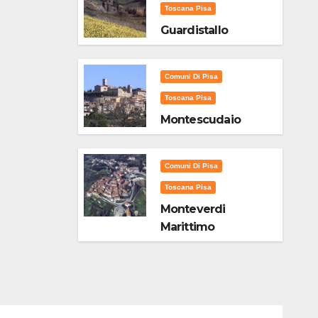
Toscana Pisa
Guardistallo
Comuni Di Pisa
Toscana Pisa
Montescudaio
Comuni Di Pisa
Toscana Pisa
Monteverdi
Marittimo