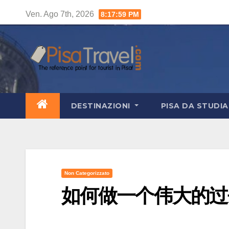
Salta
Ven. Ago 7th, 2026
8:18:00 PM
al
contenuto
DESTINAZIONI
PISA DA STUDI
Non Categorizzato
如何做一个伟大的过