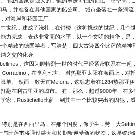
。 他的国家是强大的，他的事迹可怕的记忆，堡垒高，
和马，并准备在其他国家的船公司。 城市坐落在一条河流
大的，对海岸和花园工厂。
在中世纪，建成了洗礼，在钟楼（这将挑战的世纪，几个
有能力完成，表达非常高的水平，以一个文明的精华，是
一个精致的德国学者，写清楚，四大古迹四个比萨的精神
纳之交的化身。
bellines，这因为腓特烈一世的时代已经紧密联系在一起
orradino，在亨利七世。 对热那亚太阳在海面上，对
。 然而，数天前Meloria，这标志着在1284热那亚
打翻在利古里亚的城市。 有，那么，超过9000年，在多
，Rustichello比萨，到其中一个比较突出的囚犯，
。
特别是在西西里岛，在那个国度，像学生，劳，大Setti
。 由于与比萨市将通过盛大和长期叛逆受新的状态，这是统治