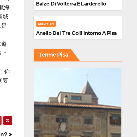
Balze Di Volterra E Larderello
航海
新城
Escursioni
只是
Anello Dei Tre Colli Intorno A Pisa
修道
海上
Terme Pisa
：你
切要
den?