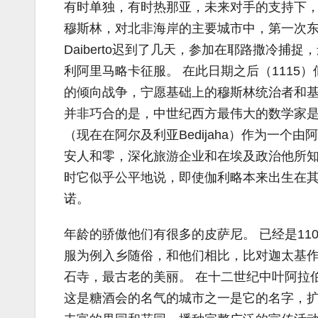
有时单独，有时热那亚，未来对手的支持下
穆斯林，对北非海岸的主要城市中，第一次东
Daiberto迟到了几天，参加在耶路撒冷
利阿里马略卡征服。 在此日期之后（111
的倾向战争，宁愿基础上的穆斯林统治者和
并非巧合的是，中世纪西方最伟大的数学家
（现在在阿尔及利亚Bedijaha）作为一个
安人和零，深化旅游企业和在埃及政治他所
时它似乎公平地说，即使伽利略本来出生在
诺。
年龄的骄傲他们有很多的皮萨尼。 已经是110
服为例入乡随俗，和他们相比，比对迦太基作
石寺，最古老的美丽。 在十二世纪中叶阿拉伯地
这是糖酒会的名气的城市之一是它的名字，扩