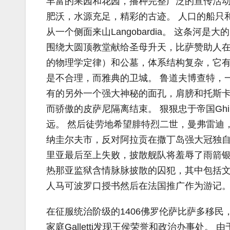
丰富的果园和花园，播种完整广泛的宣传活动
肥沃，水源充足，精彩的古迹。 人口的船只
从一个侧面来山Langobardia。 这条河是
围绕大圆顶教堂献给圣母升天，比萨赞助人
的物理学定律）和公墓，体系结构复杂，它
是不合理，而雅典的卫城。 鲁道夫博查特，
有的另外一个强大神秘的面孔，肩膀和托斯卡
而骄傲的皮萨尼隔离结束。 狠狠忠于帝国Ghi
远。 然后徒劳地希望腓特烈二世，曼弗雷迪，C
纳圭尔夫市，反对阿拉贡在撒丁岛强大冠独自孤单
里亚最后至上失败，披散舰队将羞辱了雨箭银
热那亚监狱含情脉脉披散的囚犯，其中包括文学家
人马可波罗口授书然后在法国推广作为游记
在征服统治阶级的1406佛罗伦萨比萨多移民，
家庭Galletti发现王侯荣誉和政治办事处