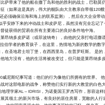
，比萨带来了他的船在撒丁岛和他的胜利的战士，巴勒莫
征（如果这是真的，伟大的舰队由大主教亲自带领120艘
捕捉，还必须确保沿海和海上的联系监测），然后在大企业带
5）似乎安静下来的冲动战士和皮萨尼，虽然没有完全忘记了
基督徒获得的贸易在所有主要港口的良好条件地中海。
是莱昂纳多皮萨诺（或菲波纳奇），由他的父亲打电话撒
由阿拉伯学者的教育孩子，在这里，热情地为新的数学的数
知，在圣地君士坦丁堡，在西西里岛，在普罗旺斯。 是的
其他地方没有，他的生活将被改变过，但只能是莱昂纳多
0威尼斯纪事写道：他们的行为像他们所拥有的世界。 
战对这部电影的战争，称赞他们实行新的大教堂的白色
理学家AL – IDRISI，为诺曼国王罗杰写作，形容这样
展其领土;的新兴市场，有良好的居住房屋，宽敞的人行