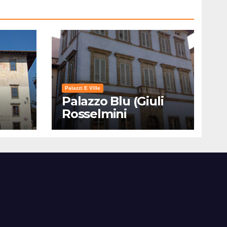
Palazzi E Ville
Palazzo Blu (Giuli
Rosselmini
Gualandi) – Pisa:
Storia, Mostre e Info
Visita