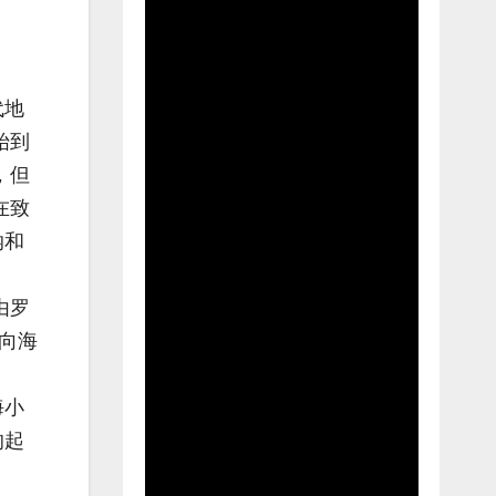
代地
始到
，但
在致
纳和
由罗
向海
海小
的起