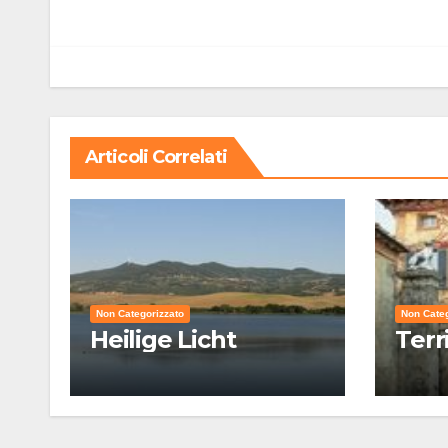
articoli
Articoli Correlati
Non Categorizzato
Non Categ
Heilige Licht
Terr