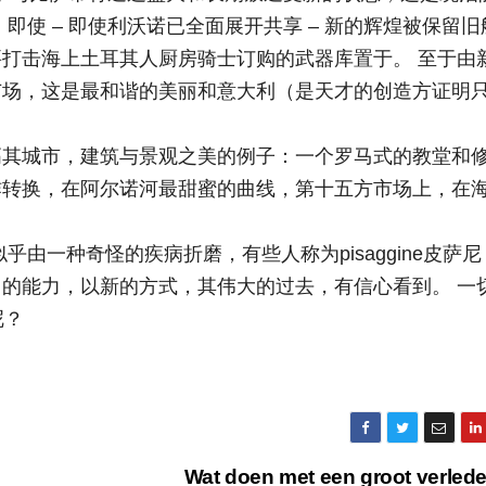
即使 – 即使利沃诺已全面展开共享 – 新的辉煌被保留旧
打击海上土耳其人厨房骑士订购的武器库置于。 至于由
广场，这是最和谐的美丽和意大利（是天才的创造方证明
高其城市，建筑与景观之美的例子：一个罗马式的教堂和
炸转换，在阿尔诺河最甜蜜的曲线，第十五方市场上，在
由一种奇怪的疾病折磨，有些人称为pisaggine皮萨尼
的能力，以新的方式，其伟大的过去，有信心看到。 一
呢？
Wat doen met een groot verle