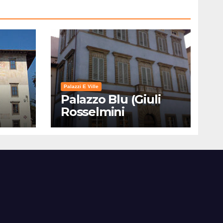
Palazzi E Ville
Palazzo Blu (Giuli
Rosselmini
Gualandi) – Pisa:
Storia, Mostre e Info
Visita