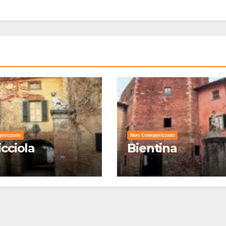
orizzato
Non Categorizzato
icciola
Bientina