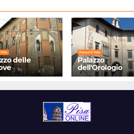
 Ville
Palazzi E Ville
zzo delle
Palazzo
ove
dell'Orologio