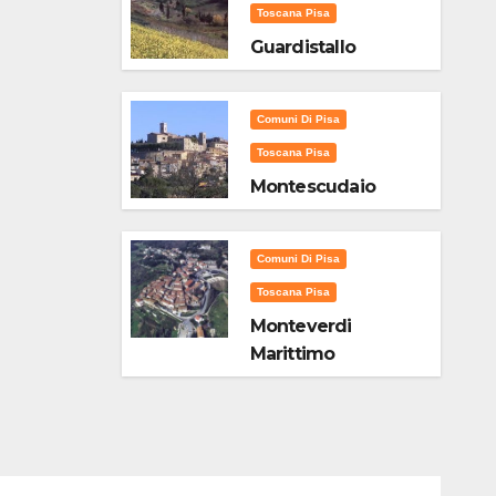
Toscana Pisa
Guardistallo
Comuni Di Pisa
Toscana Pisa
Montescudaio
Comuni Di Pisa
Toscana Pisa
Monteverdi
Marittimo