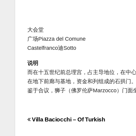
大会堂
广场Piazza del Comune
Castelfranco迪Sotto
说明
而在十五世纪前总理宫，占主导地位，在中
在地下前廊与基地，资金和列组成的石拱门
鉴于合议，狮子（佛罗伦萨Marzocco）
Navigazione
Villa Baciocchi – Of Turkish
articoli