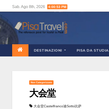
Salta
Sab. Ago 8th, 2026
4:00:54 PM
al
contenuto
DESTINAZIONI
PISA DA STUDI
Non Categorizzato
大会堂
大会堂Castelfranco迪Sotto比萨