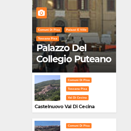
Comuni Di Pisa
Palazzi E Ville
Toscana Pisa
Palazzo Del
Collegio Puteano
Comuni Di Pisa
Toscana Pisa
Val Di Cecina
Castelnuovo Val Di Cecina
Comuni Di Pisa