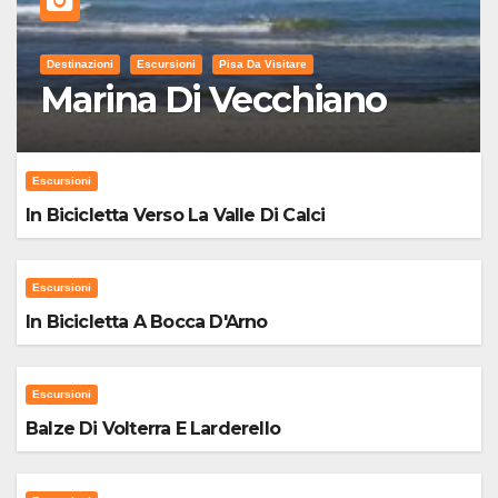
Destinazioni
Escursioni
Pisa Da Visitare
Marina Di Vecchiano
Escursioni
In Bicicletta Verso La Valle Di Calci
Escursioni
In Bicicletta A Bocca D'Arno
Escursioni
Balze Di Volterra E Larderello