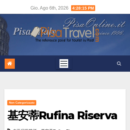
Salta
Gio. Ago 6th, 2026
4:28:16 PM
al
contenuto
Non Categorizzato
基安蒂Rufina Riserva