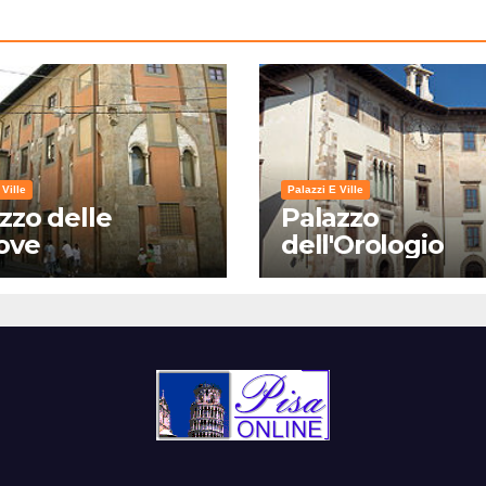
 Ville
Palazzi E Ville
zzo delle
Palazzo
ove
dell'Orologio