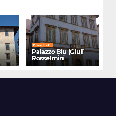
Palazzi E Ville
Palazzo Blu (Giuli
Rosselmini
Gualandi) – Pisa:
Storia, Mostre e Info
Visita