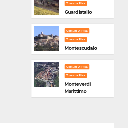
Toscana Pisa
Guardistallo
Comuni Di Pisa
Toscana Pisa
Montescudaio
Comuni Di Pisa
Toscana Pisa
Monteverdi
Marittimo