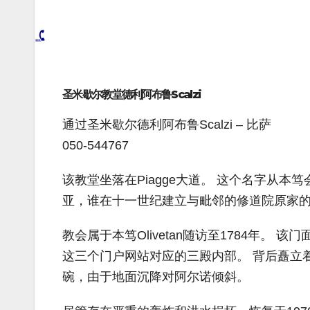
圣米歇尔教堂德利阿布鲁Scalzi
通过圣米歇尔德利阿布鲁Scalzi – 比萨
050-544767
该教堂坐落在Piagge大道。 这个名字从本笃会修
亚，谁在十一世纪建立与毗邻的修道院原家
教会属于本笃Olivetan随访至1784年
这三个门户网站对应的三殿内部。 背后矗立
碗，由于地面沉降对阿尔诺倾斜。