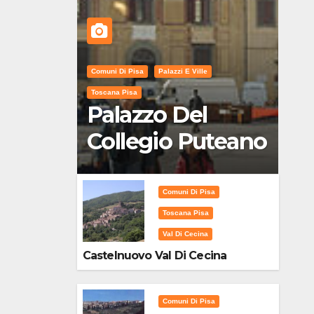
Comuni Di Pisa
Palazzi E Ville
Toscana Pisa
Palazzo Del
Collegio Puteano
Comuni Di Pisa
Toscana Pisa
Val Di Cecina
Castelnuovo Val Di Cecina
Comuni Di Pisa