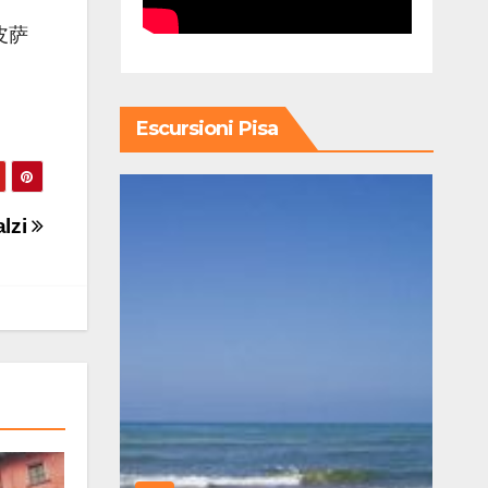
皮萨
Escursioni Pisa
alzi