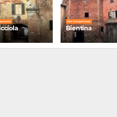
orizzato
Non Categorizzato
icciola
Bientina