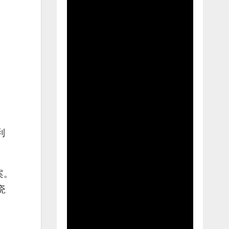
利
案。
瓷