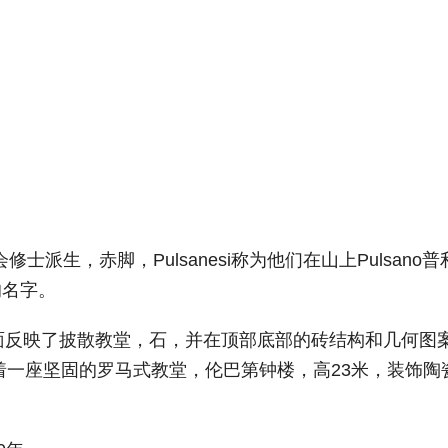
士派生，赤脚，Pulsanesi称为他们在山上Pulsano普
的名字。
。 该门面反映了披散教堂，石，并在顶部底部的砖结构和几何图
着一座坚固的罗马式教堂，伦巴第钟楼，高23米，装饰陶