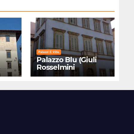
Palazzi E Ville
Palazzo Blu (Giuli
Rosselmini
Gualandi) – Pisa:
Storia, Mostre e Info
Visita