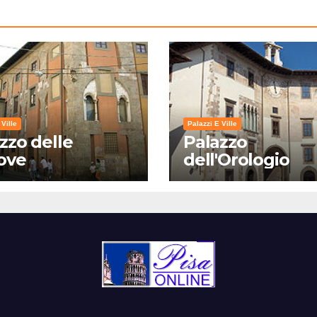
 Ville
Palazzi E Ville
zzo delle
Palazzo
ove
dell'Orologio