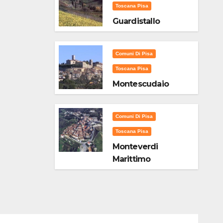
Toscana Pisa
Guardistallo
Comuni Di Pisa
Toscana Pisa
Montescudaio
Comuni Di Pisa
Toscana Pisa
Monteverdi
Marittimo