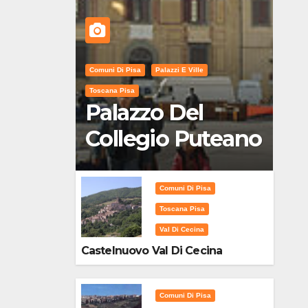
Comuni Di Pisa
Palazzi E Ville
Toscana Pisa
Palazzo Del
Collegio Puteano
Comuni Di Pisa
Toscana Pisa
Val Di Cecina
Castelnuovo Val Di Cecina
Comuni Di Pisa