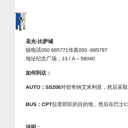
圣光-比萨城
镇电话050 685771传真050 -685797
地址纪念广场，13 / A – 56040
如何到达：
AUTO：SS206
对切奇纳艾米利亚，然后采取绕道
BUS：CPT
拉里郊区的目的地，然后在巴士Colle
说明：