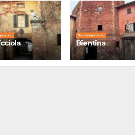
orizzato
Non Categorizzato
icciola
Bientina