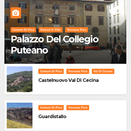
Comuni Di Pisa
Palazzi E Ville
Toscana Pisa
Palazzo Del Collegio
Puteano
Comuni Di Pisa
Toscana Pisa
Val Di Cecina
Castelnuovo Val Di Cecina
Comuni Di Pisa
Toscana Pisa
Guardistallo