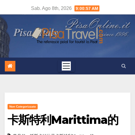
Salta
Sab. Ago 8th, 2026
9:00:58 AM
al
contenuto
Non Categorizzato
卡斯特利Marittima的