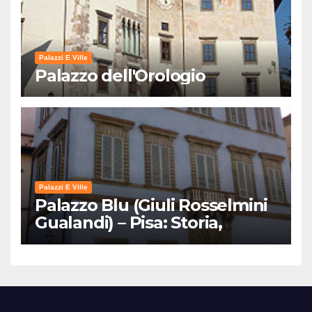
Palazzi E Ville
Palazzo dell'Orologio
Palazzi E Ville
Palazzo Blu (Giuli Rosselmini
Gualandi) – Pisa: Storia,
Mostre e Info Visita