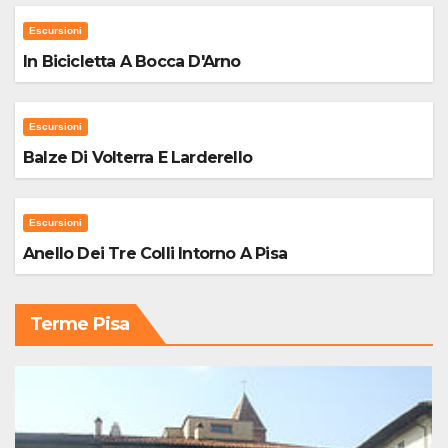
Escursioni
In Bicicletta A Bocca D'Arno
Escursioni
Balze Di Volterra E Larderello
Escursioni
Anello Dei Tre Colli Intorno A Pisa
Terme Pisa