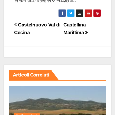
首和圣施洗约翰的罗马式教堂。
Navigazione
Castelnuovo Val di
Castellina
articoli
Cecina
Marittima
Articoli Correlati