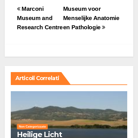
Navigazione
Marconi
Museum voor
articoli
Museum and
Menselijke Anatomie
Research Centre
en Pathologie
Articoli Correlati
Non Categorizzato
Heilige Licht