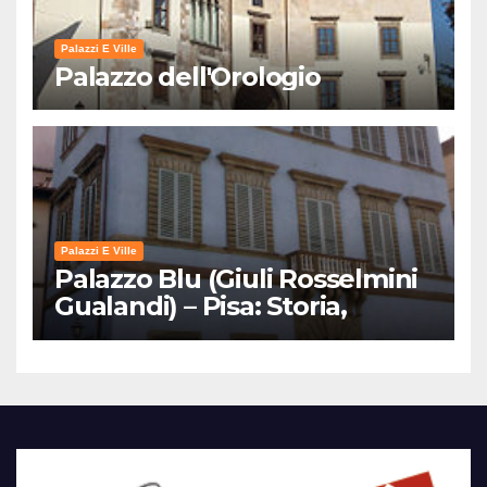
Palazzi E Ville
Palazzo dell'Orologio
Palazzi E Ville
Palazzo Blu (Giuli Rosselmini
Gualandi) – Pisa: Storia,
Mostre e Info Visita