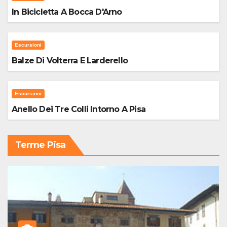
In Bicicletta A Bocca D'Arno
Escursioni
Balze Di Volterra E Larderello
Escursioni
Anello Dei Tre Colli Intorno A Pisa
Terme Pisa