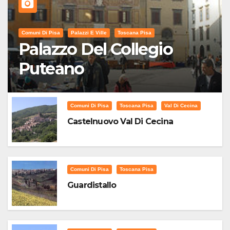
Comuni Di Pisa
Palazzi E Ville
Toscana Pisa
Palazzo Del Collegio
Puteano
Comuni Di Pisa
Toscana Pisa
Val Di Cecina
Castelnuovo Val Di Cecina
Comuni Di Pisa
Toscana Pisa
Guardistallo