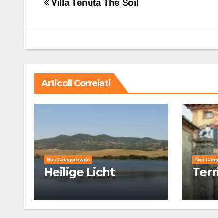
Navigazione
Villa Tenuta The Soil
articoli
Articoli Correlati
Non Categorizzato
Non Categ
Heilige Licht
Terr