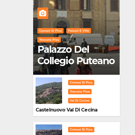
Comuni Di Pisa
Palazzi E Ville
Toscana Pisa
Palazzo Del
Collegio Puteano
Comuni Di Pisa
Toscana Pisa
Val Di Cecina
Castelnuovo Val Di Cecina
Comuni Di Pisa