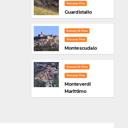
Toscana Pisa
Guardistallo
Comuni Di Pisa
Toscana Pisa
Montescudaio
Comuni Di Pisa
Toscana Pisa
Monteverdi
Marittimo