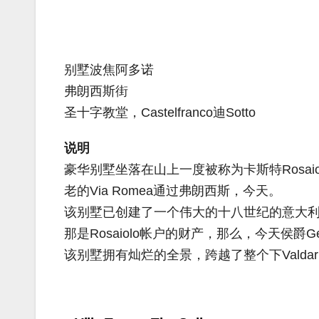
别墅波焦阿多诺
弗朗西斯街
圣十字教堂，Castelfranco迪Sotto
说明
豪华别墅坐落在山上一度被称为卡斯特Rosaiolo
老的Via Romea通过弗朗西斯，今天。
该别墅已创建了一个伟大的十八世纪的意大
那是Rosaiolo帐户的财产，那么，今天侯爵Ger
该别墅拥有灿烂的全景，跨越了整个下Valdar