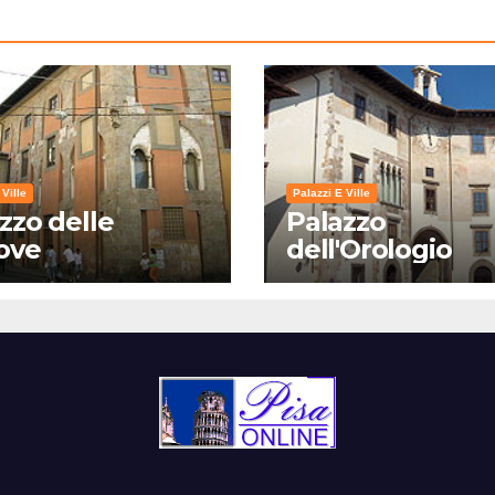
 Ville
Palazzi E Ville
zzo delle
Palazzo
ove
dell'Orologio