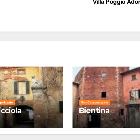
Villa Poggio Ad
orizzato
Non Categorizzato
icciola
Bientina