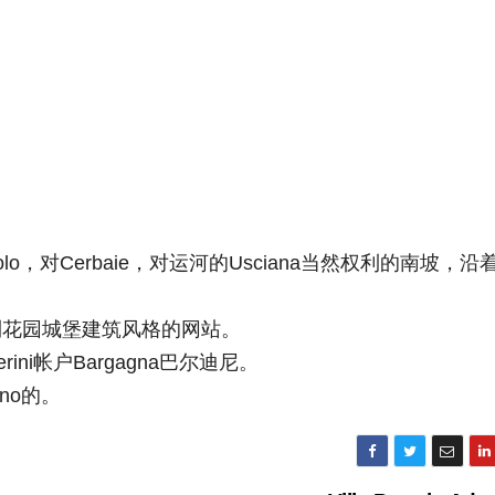
，对Cerbaie，对运河的Usciana当​​然权利的南坡，沿
利花园城堡建筑风格的网站。
ini帐户Bargagna巴尔迪尼。
no的。