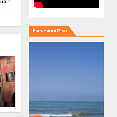
orno
Escursioni Pisa