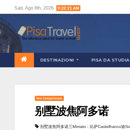
Salta
Sab. Ago 8th, 2026
9:22:22 AM
al
contenuto
DESTINAZIONI
PISA DA STUDI
Non Categorizzato
别墅波焦阿多诺
别墅波焦阿多诺三Miniato - 比萨Castelfranco迪Sot