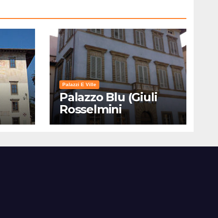
Palazzi E Ville
Palazzo Blu (Giuli
Rosselmini
Gualandi) – Pisa:
Storia, Mostre e Info
Visita