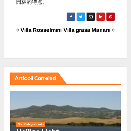
园林的特点。
Navigazione
Villa Rosselmini
Villa grasa Mariani
articoli
Articoli Correlati
Non Categorizzato