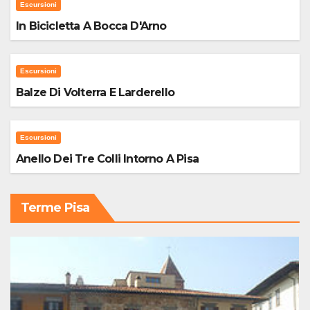
Escursioni
In Bicicletta A Bocca D'Arno
Escursioni
Balze Di Volterra E Larderello
Escursioni
Anello Dei Tre Colli Intorno A Pisa
Terme Pisa