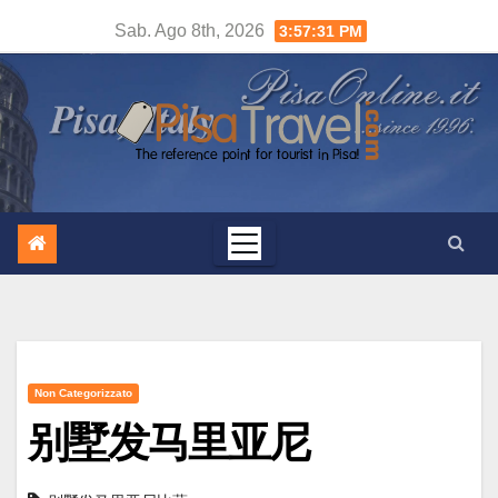
Salta
Sab. Ago 8th, 2026
3:57:32 PM
al
contenuto
Non Categorizzato
别墅发马里亚尼