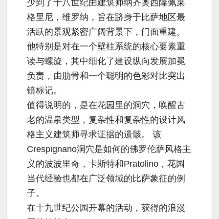
少到了十八世纪由建筑师纳齐奥西隆佩莱
格里尼，维罗纳，旨在跻身于比萨地区最
活跃的景观紧密广阔背景下，门面重建。
他特别是对在一个壁柱系统的核心要素重
读与螺旋，其中细化了建设纵向发展加冕
负责，由肋骨和一个聪明的色彩对比突出
镜标记。
值得说明的，是在花园里的洞穴，唤醒古
老的温泉类型，复杂性和复杂性的设计风
格主义建筑师寻求证据的遗骸。 该
Crespignano洞穴是如何的佛罗伦萨风格主
义的波波里奇，卡斯特和Pratolino，花园
当代经验也都在广泛领域的比萨象征的例
子。
在十九世纪公园开幕的活动，获得的浪漫