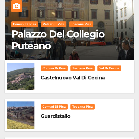
Comuni Di Pisa
Palazzi E Ville
Toscana Pisa
Palazzo Del Collegio
Puteano
Comuni Di Pisa
Toscana Pisa
Val Di Cecina
Castelnuovo Val Di Cecina
Comuni Di Pisa
Toscana Pisa
Guardistallo