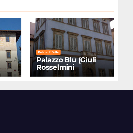
Palazzi E Ville
Palazzo Blu (Giuli
Rosselmini
Gualandi) – Pisa:
Storia, Mostre e Info
Visita