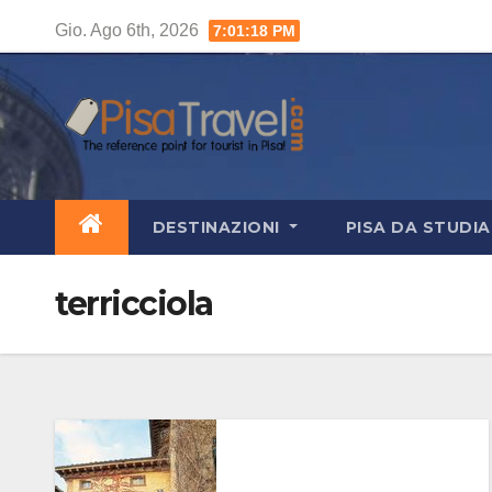
Salta
Gio. Ago 6th, 2026
7:01:20 PM
al
contenuto
DESTINAZIONI
PISA DA STUDI
terricciola