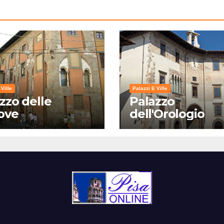
 Ville
Palazzi E Ville
zzo delle
Palazzo
ove
dell'Orologio