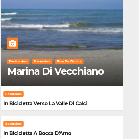
Destinazioni
Escursioni
Pisa Da Visitare
Marina Di Vecchiano
Escursioni
In Bicicletta Verso La Valle Di Calci
Escursioni
In Bicicletta A Bocca D'Arno