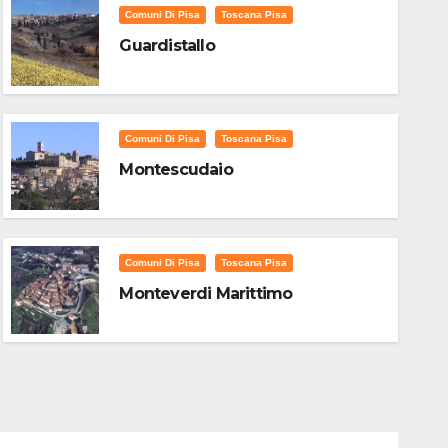
Comuni Di Pisa
Toscana Pisa
Guardistallo
Comuni Di Pisa
Toscana Pisa
Montescudaio
Comuni Di Pisa
Toscana Pisa
Monteverdi Marittimo