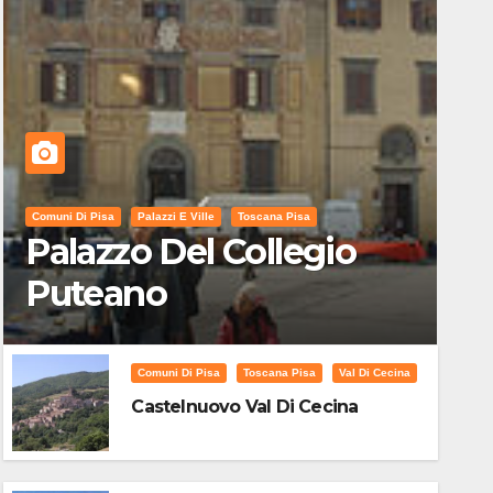
Comuni Di Pisa
Palazzi E Ville
Toscana Pisa
Palazzo Del Collegio
Puteano
Comuni Di Pisa
Toscana Pisa
Val Di Cecina
Castelnuovo Val Di Cecina