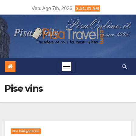
Salta
Ven. Ago 7th, 2026
3:51:21 AM
al
contenuto
Pise vins
Non Categorizzato