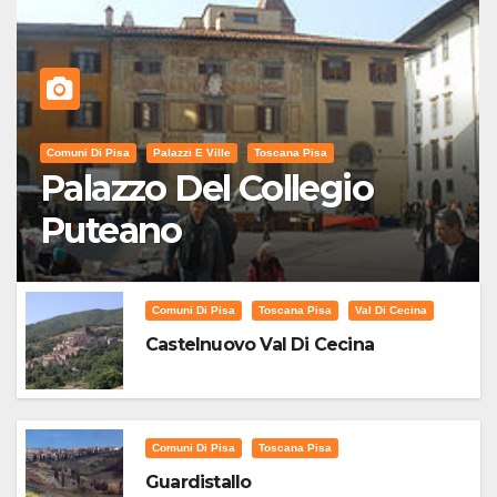
Comuni Di Pisa
Palazzi E Ville
Toscana Pisa
Palazzo Del Collegio
Puteano
Comuni Di Pisa
Toscana Pisa
Val Di Cecina
Castelnuovo Val Di Cecina
Comuni Di Pisa
Toscana Pisa
Guardistallo