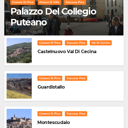
Comuni Di Pisa
Palazzi E Ville
Toscana Pisa
Palazzo Del Collegio
Puteano
Comuni Di Pisa
Toscana Pisa
Val Di Cecina
Castelnuovo Val Di Cecina
Comuni Di Pisa
Toscana Pisa
Guardistallo
Comuni Di Pisa
Toscana Pisa
Montescudaio