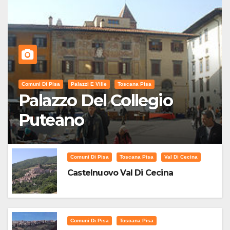
Comuni Di Pisa
Palazzi E Ville
Toscana Pisa
Palazzo Del Collegio
Puteano
Comuni Di Pisa
Toscana Pisa
Val Di Cecina
Castelnuovo Val Di Cecina
Comuni Di Pisa
Toscana Pisa