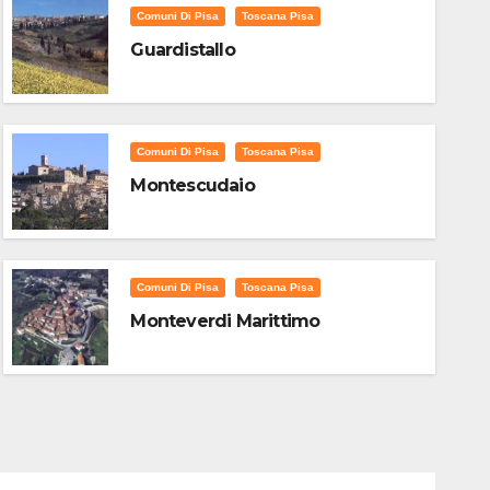
Comuni Di Pisa
Toscana Pisa
Guardistallo
Comuni Di Pisa
Toscana Pisa
Montescudaio
Comuni Di Pisa
Toscana Pisa
Monteverdi Marittimo