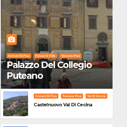
Comuni Di Pisa
Palazzi E Ville
Toscana Pisa
Palazzo Del Collegio
Puteano
Comuni Di Pisa
Toscana Pisa
Val Di Cecina
Castelnuovo Val Di Cecina