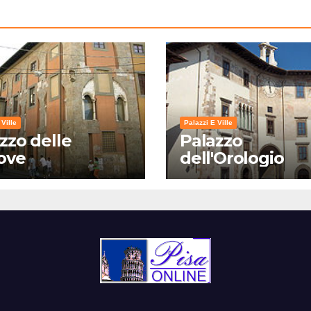
 Ville
Palazzi E Ville
zzo delle
Palazzo
ove
dell'Orologio