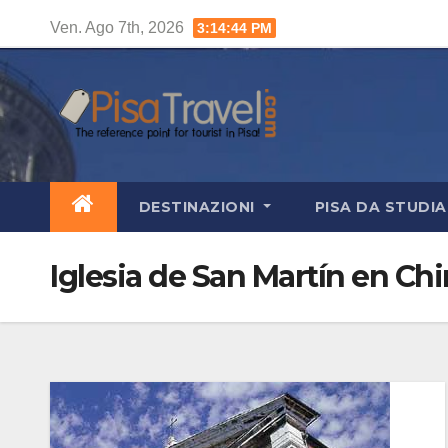
Salta
Ven. Ago 7th, 2026
3:14:45 PM
al
contenuto
DESTINAZIONI
PISA DA STUDI
Iglesia de San Martín en Chi