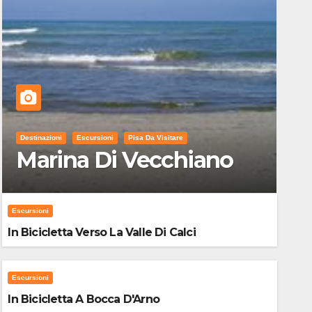
Destinazioni
Escursioni
Pisa Da Visitare
Marina Di Vecchiano
Escursioni
In Bicicletta Verso La Valle Di Calci
Escursioni
In Bicicletta A Bocca D'Arno