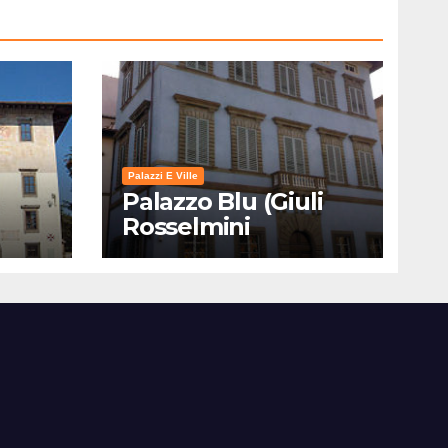
Palazzi E Ville
Palazzo Blu (Giuli
Rosselmini
Gualandi) – Pisa:
Storia, Mostre e Info
Visita