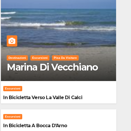
Destinazioni
Escursioni
Pisa Da Visitare
Marina Di Vecchiano
Escursioni
In Bicicletta Verso La Valle Di Calci
Escursioni
In Bicicletta A Bocca D'Arno