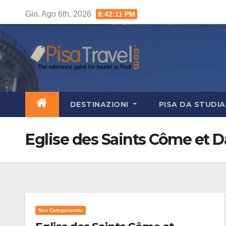
Salta
Gio. Ago 6th, 2026
8:42:12 PM
al
contenuto
DESTINAZIONI
PISA DA STUDI
Eglise des Saints Côme et D
Non Categorizzato