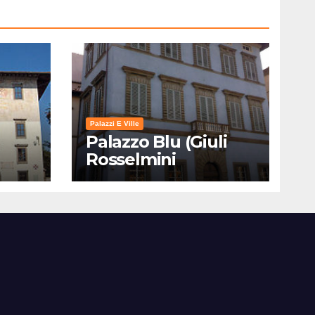
Palazzi E Ville
Palazzo Blu (Giuli
Rosselmini
Gualandi) – Pisa:
Storia, Mostre e Info
Visita