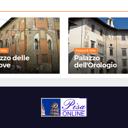
 Ville
Palazzi E Ville
zzo delle
Palazzo
ove
dell'Orologio