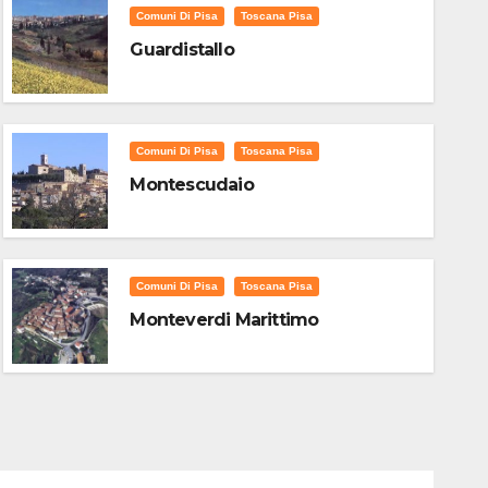
Comuni Di Pisa
Toscana Pisa
Guardistallo
Comuni Di Pisa
Toscana Pisa
Montescudaio
Comuni Di Pisa
Toscana Pisa
Monteverdi Marittimo