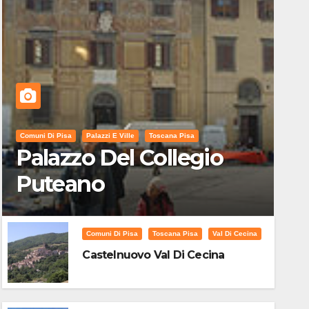
Comuni Di Pisa
Palazzi E Ville
Toscana Pisa
Palazzo Del Collegio
Puteano
Comuni Di Pisa
Toscana Pisa
Val Di Cecina
Castelnuovo Val Di Cecina