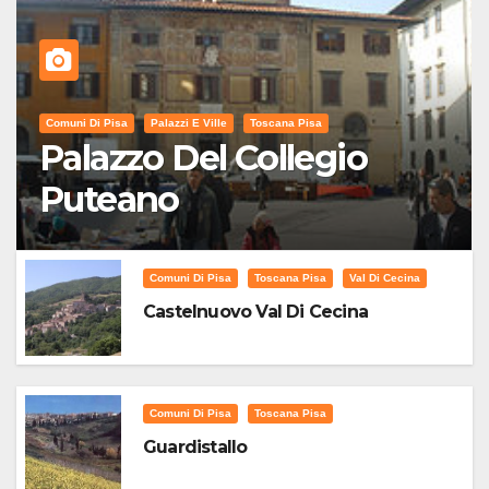
Comuni Di Pisa
Palazzi E Ville
Toscana Pisa
Palazzo Del Collegio
Puteano
Comuni Di Pisa
Toscana Pisa
Val Di Cecina
Castelnuovo Val Di Cecina
Comuni Di Pisa
Toscana Pisa
Guardistallo