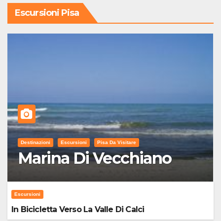
Escursioni Pisa
Destinazioni
Escursioni
Pisa Da Visitare
Marina Di Vecchiano
Escursioni
In Bicicletta Verso La Valle Di Calci