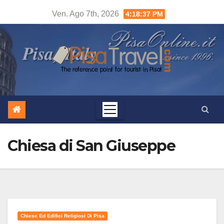
Salta
Ven. Ago 7th, 2026
4:18:38 PM
al
contenuto
Chiesa di San Giuseppe
Chiese Ed Edifici Religiosi Di Pisa